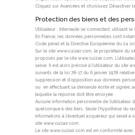
Cliquez sur Avancées et choisissez Désactiver l
Protection des biens et des pe
Utilisateur : Internaute se connectant, utilisant
En France, les données personnelles sont notamme
Code pénal et la Directive Européenne du 24 oc
Sur le site www.cuizair.com, le propriétaire du s
proposés par le site www.cuizair.com. L’utilisa
saisie. Il est alors précisé à l’utilisateur du si
suivants de la loi 78-17 du 6 janvier 1978 relative 
suppression et d’opposition aux données person
ou en effectuant sa demande écrite et signée, ac
laquelle la réponse doit être envoyée.
Aucune information personnelle de l’utilisateur d
quelconque à des tiers. Seule l’hypothèse du rach
informations à l’éventuel acquéreur qui serait à 
site www.cuizair.com.
Le site www.cuizair.com est en conformité avec