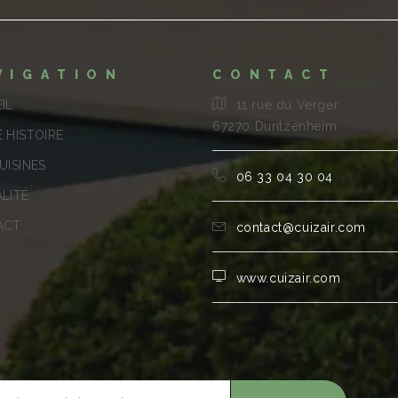
VIGATION
CONTACT
IL
11 rue du Verger
67270 Duntzenheim
 HISTOIRE
UISINES
06 33 04 30 04
LITÉ
ACT
contact@cuizair.com
www.cuizair.com