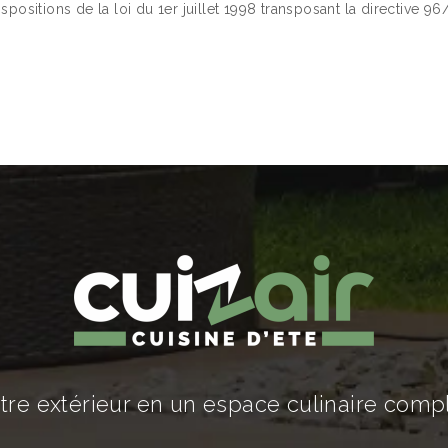
ositions de la loi du 1er juillet 1998 transposant la directive 96/
re extérieur en un espace culinaire comple