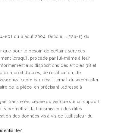
4-801 du 6 août 2004, l’article L. 226-13 du
eur que pour le besoin de certains services
amment lorsqu’il procède par lui-même à leur
 Conformément aux dispositions des articles 38 et
se d’un droit d’accès, de rectification, de
www.cuizair.com par email : email du webmaster
ire de la pièce, en précisant l’adresse à
hangée, transférée, cédée ou vendue sur un support
its permettrait la transmission des dites
tion des données vis à vis de l’utilisateur du
dentialite/
.