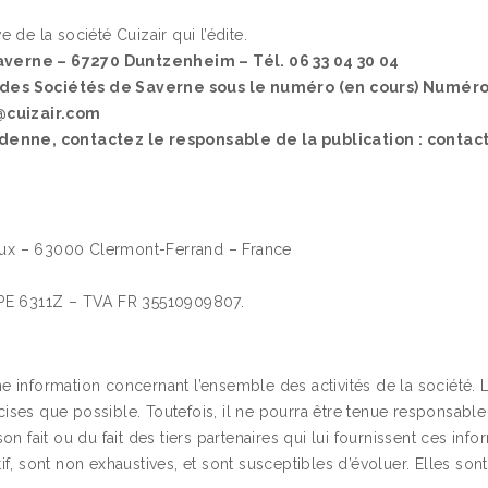
 de la société Cuizair qui l’édite.
Saverne – 67270 Duntzenheim – Tél. 06 33 04 30 04
es Sociétés de Saverne sous le numéro (en cours) Numéro 
@cuizair.com
denne, contactez le responsable de la publication : contac
aux – 63000 Clermont-Ferrand – France
PE 6311Z – TVA FR 35510909807.
 information concernant l’ensemble des activités de la société. Le 
ises que possible. Toutefois, il ne pourra être tenue responsable
son fait ou du fait des tiers partenaires qui lui fournissent ces in
tif, sont non exhaustives, et sont susceptibles d’évoluer. Elles s