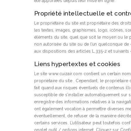
été apportées depuis leur mise en ligne.
Propriété intellectuelle et cont
Le propriétaire du site est propriétaire des droi
les textes, images, graphismes, logo, icônes, son
éléments du site, quel que soit le moyen ou le pro
non autorisée du site ou de l’un quelconque de
aux dispositions des articles L.335-2 et suivants
Liens hypertextes et cookies
Le site www.cuizair.com contient un certain nombr
propriétaire du site . Cependant, le propriétaire 
fait quand aux risques éventuels de contenus illi
susceptible de s’installer automatiquement sur son
enregistre des informations relatives à la navigati
ont également vocation à permettre diverses me
éventuellement, de refuser de la manière décrite à
certains services. L’utilisateur peut toutefois co
onglet outil / options internet. Cliquez sur Conf