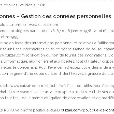
es cookies. Validez sur Ok.
rsonnes – Gestion des données personnelles
 le site susnommé : www.cuizair.com.
nt protégées par la loi n° 78-87 du 6 janvier 1978, la loi n° 200
tobre 1995.
ite ne collecte des informations personnelles relatives à l’utilisat
teur fournit ces informations en toute connaissance de cause, not
te www.cuizair.com l’obligation ou non de fournir ces informations.
à l’informatique, aux fichiers et aux libertés, tout utilisateur dispo
nelles le concernant. Pour l’exercer, adressez votre demande à 
compagnée d’une copie du titre d’identité avec signature du titula
u site www.cuizair.com n’est publiée à l’insu de l’utilisateur, éc
at du site www.cuizair.com à le propriétaire du site et de ses dro
son tour tenu de la même obligation de conservation et de modifica
 le RGPD voir notre politique RGPD
cuizair.com/politique-de-confi