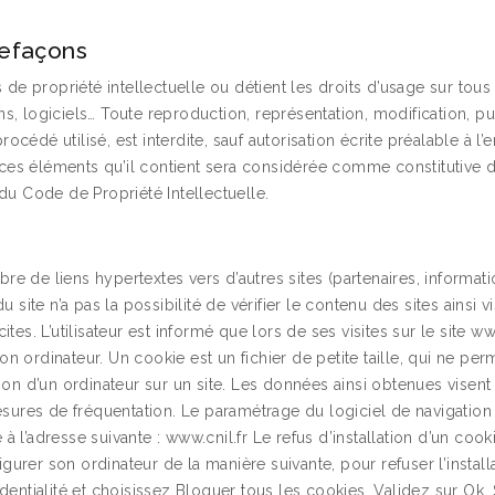
refaçons
ts de propriété intellectuelle ou détient les droits d’usage sur to
s, logiciels… Toute reproduction, représentation, modification, pub
cédé utilisé, est interdite, sauf autorisation écrite préalable à l
 ces éléments qu’il contient sera considérée comme constitutive
 du Code de Propriété Intellectuelle.
e de liens hypertextes vers d’autres sites (partenaires, informatio
du site n’a pas la possibilité de vérifier le contenu des sites ainsi
cites. L’utilisateur est informé que lors de ses visites sur le site
 ordinateur. Un cookie est un fichier de petite taille, qui ne permet
on d’un ordinateur sur un site. Les données ainsi obtenues visent à f
sures de fréquentation. Le paramétrage du logiciel de navigation
 l’adresse suivante : www.cnil.fr Le refus d’installation d’un cook
nfigurer son ordinateur de la manière suivante, pour refuser l’instal
identialité et choisissez Bloquer tous les cookies. Validez sur Ok