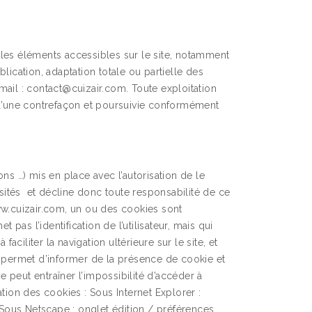
us les éléments accessibles sur le site, notamment
lication, adaptation totale ou partielle des
’email : contact@cuizair.com. Toute exploitation
 d’une contrefaçon et poursuivie conformément
ns …) mis en place avec l’autorisation de le
 visités et décline donc toute responsabilité de ce
 www.cuizair.com, un ou des cookies sont
 pas l’identification de l’utilisateur, mais qui
aciliter la navigation ultérieure sur le site, et
 permet d’informer de la présence de cookie et
ie peut entraîner l’impossibilité d’accéder à
lation des cookies : Sous Internet Explorer :
. Sous Netscape : onglet édition / préférences.