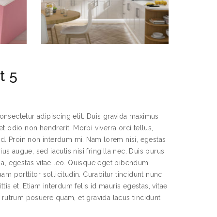
t 5
onsectetur adipiscing elit. Duis gravida maximus
t odio non hendrerit. Morbi viverra orci tellus,
sed. Proin non interdum mi. Nam lorem nisi, egestas
rius augue, sed iaculis nisi fringilla nec. Duis purus
s a, egestas vitae leo. Quisque eget bibendum
am porttitor sollicitudin. Curabitur tincidunt nunc
ttis et. Etiam interdum felis id mauris egestas, vitae
utrum posuere quam, et gravida lacus tincidunt