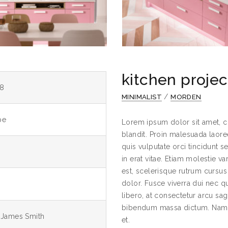
kitchen projec
8
/
MINIMALIST
MORDEN
pe
Lorem ipsum dolor sit amet, c
blandit. Proin malesuada laoree
quis vulputate orci tincidunt 
in erat vitae. Etiam molestie va
est, scelerisque rutrum cursu
dolor. Fusce viverra dui nec qu
libero, at consectetur arcu sagi
bibendum massa dictum. Nam r
, James Smith
et.