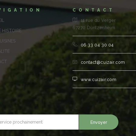
VIGATION
CONTACT
IL
11 rue du Verger
67270 Duntzenheim
 HISTOIRE
UISINES
06 33 04 30 04
LITÉ
ACT
contact@cuizair.com
www.cuizair.com