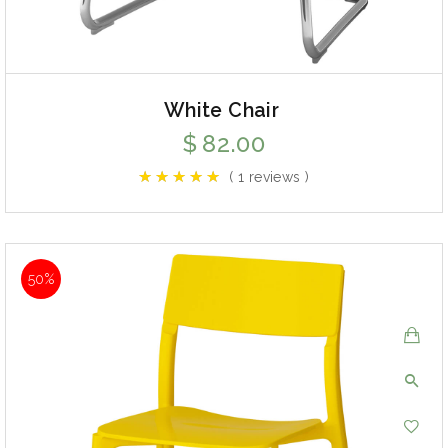
White Chair
$
82.00
( 1 reviews )
50%